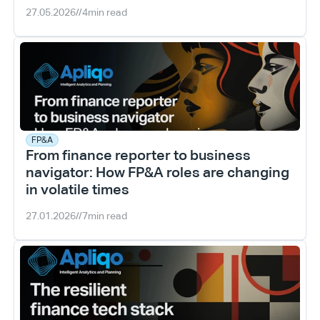
27.05.2026
//
4
min read
FP&A
From finance reporter to business 
navigator: How FP&A roles are changing 
in volatile times
27.01.2026
//
7
min read