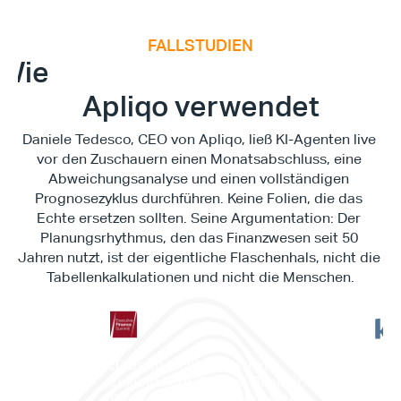
FALLSTUDIEN
E
x
e
c
u
t
i
v
e
F
i
n
a
n
c
e
S
u
m
m
i
Wie
Apliqo verwendet
Daniele Tedesco, CEO von Apliqo, ließ KI-Agenten live 
vor den Zuschauern einen Monatsabschluss, eine 
Abweichungsanalyse und einen vollständigen 
Prognosezyklus durchführen. Keine Folien, die das 
Echte ersetzen sollten. Seine Argumentation: Der 
Planungsrhythmus, den das Finanzwesen seit 50 
Jahren nutzt, ist der eigentliche Flaschenhals, nicht die 
Tabellenkalkulationen und nicht die Menschen.
"Es 
„Dies ist nichts, was in der 
Work
Zukunft liegt. Dies ist Realität. 
es d
Dies ist etwas, das wir heute 