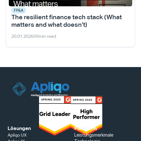
FP&A
The resilient finance tech stack (What 
matters and what doesn’t)
20.01.2026
//
6
min read
Lösungen
Plattform
Leistungsmerkmale
Apliqo UX