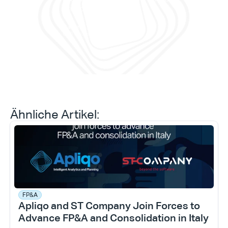
ermö
erreichen können.“
Prog
prob
Daniele Tedesco
CEO bei Apliqo
Ähnliche Artikel:
FP&A
Apliqo and ST Company Join Forces to 
Advance FP&A and Consolidation in Italy