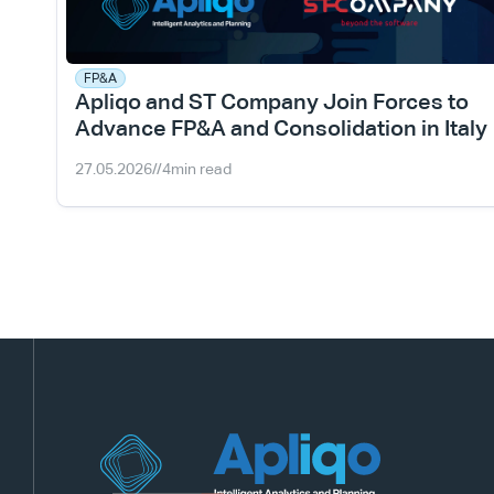
FP&A
Apliqo and ST Company Join Forces to 
Advance FP&A and Consolidation in Italy
27.05.2026
//
4
min read