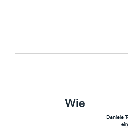
E
x
e
c
u
t
i
Wie
Daniele T
ei