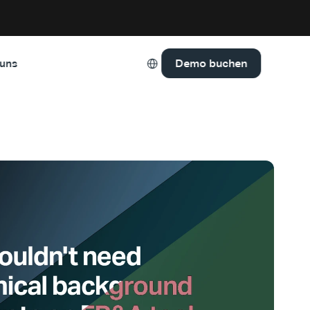
Select Language
Demo buchen
 uns