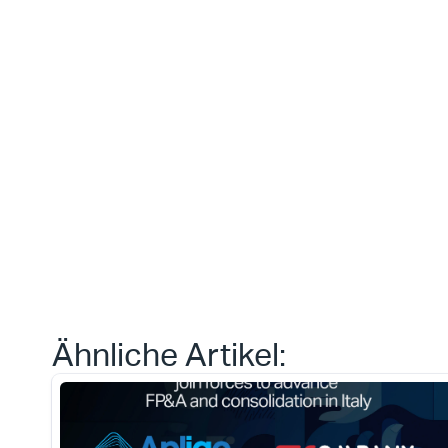
das wir heut
erreichen 
können.“
Daniele Tedesco
CEO bei Apliqo
Type*
Ähnliche Artikel: