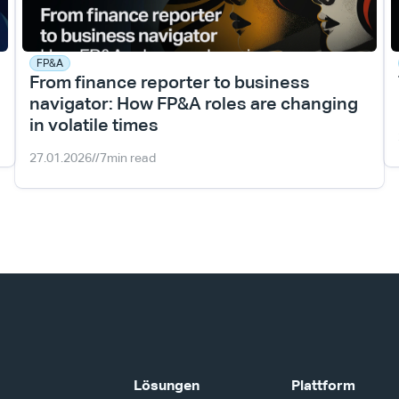
FP&A
From finance reporter to business 
navigator: How FP&A roles are changing 
in volatile times
27.01.2026
//
7
min read
Lösungen
Plattform