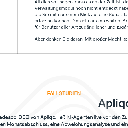
All dies soll sagen, dass es an der Zeit ist, 
Verwaltungsmodul noch nicht entdeckt habe
die Sie mit nur einem Klick auf eine Schalt
erfassen können. Dies ist nur eine weitere A
für Benutzer aller Art zugänglicher und zug
Aber denken Sie daran: Mit großer Macht k
FALLSTUDIEN
v
e
F
i
n
a
n
c
e
S
u
m
m
i
t
Apliq
edesco, CEO von Apliqo, ließ KI-Agenten live vor den Z
nen Monatsabschluss, eine Abweichungsanalyse und ein