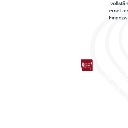
vollstä
ersetze
Finanzwe
„Dies ist nic
was in der 
Zukunft liegt
Dies ist Real
Dies ist etw