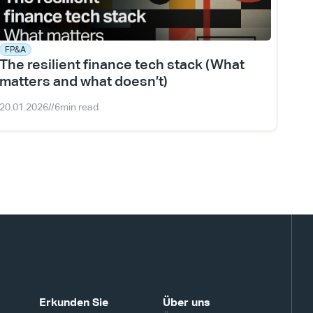
FP&A
The resilient finance tech stack (What 
matters and what doesn’t)
20.01.2026
//
6
min read
Erkunden Sie
Über uns