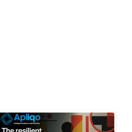
Echtzeit 
problemlos
anzupassen