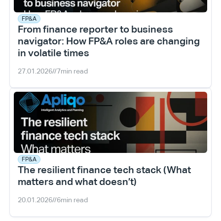
FP&A
From finance reporter to business 
navigator: How FP&A roles are changing 
in volatile times
27.01.2026
//
7
min read
FP&A
The resilient finance tech stack (What 
matters and what doesn’t)
20.01.2026
//
6
min read