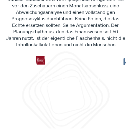
vor den Zuschauern einen Monatsabschluss, eine 
Abweichungsanalyse und einen vollständigen 
Prognosezyklus durchführen. Keine Folien, die das 
Echte ersetzen sollten. Seine Argumentation: Der 
Planungsrhythmus, den das Finanzwesen seit 50 
Jahren nutzt, ist der eigentliche Flaschenhals, nicht die 
Tabellenkalkulationen und nicht die Menschen.
"Es 
„Dies ist nichts, was in der 
Work
Zukunft liegt. Dies ist Realität. 
es d
Dies ist etwas, das wir heute 
ermö
erreichen können.“
Prog
prob
Daniele Tedesco
CEO bei Apliqo