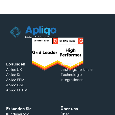
Lösungen
Plattform
Leistungsmerkmale
Apliqo UX
Technologie
Apliqo IX
Integrationen
Apliqo FPM
Apliqo C&C
Apliqo LP PM
Erkunden Sie
Über uns
Kundenerfolg
Über