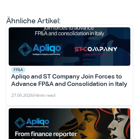
Ähnliche Artikel:
FP&A
Apliqo and ST Company Join Forces to 
Advance FP&A and Consolidation in Italy
27.05.2026
//
4
min read