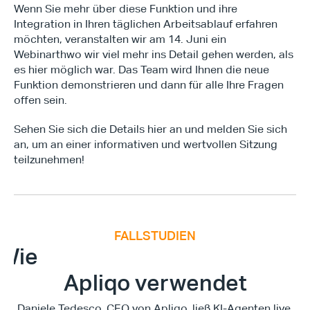
Wenn Sie mehr über diese Funktion und ihre 
Integration in Ihren täglichen Arbeitsablauf erfahren 
möchten, veranstalten wir am 14. Juni ein 
Webinarthwo wir viel mehr ins Detail gehen werden, als 
es hier möglich war. Das Team wird Ihnen die neue 
Funktion demonstrieren und dann für alle Ihre Fragen 
offen sein.
Sehen Sie sich die Details hier an und melden Sie sich 
an, um an einer informativen und wertvollen Sitzung 
teilzunehmen!
FALLSTUDIEN
E
x
e
c
u
t
i
v
e
F
i
n
a
n
c
e
S
u
m
m
i
Wie
Apliqo verwendet
Daniele Tedesco, CEO von Apliqo, ließ KI-Agenten live 