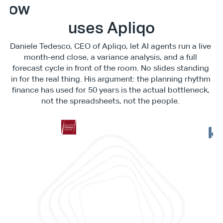
E
x
e
c
u
t
i
v
e
F
i
n
a
n
c
e
S
u
m
m
i
How
uses Apliqo
Daniele Tedesco, CEO of Apliqo, let AI agents run a live 
month-end close, a variance analysis, and a full 
forecast cycle in front of the room. No slides standing 
in for the real thing. His argument: the planning rhythm 
finance has used for 50 years is the actual bottleneck, 
not the spreadsheets, not the people. 
"This is not something in the 
"It c
future. This is reality. This is 
work
something we can achieve 
memb
today."
and 
Daniele Tedesco
CEO at Apliqo