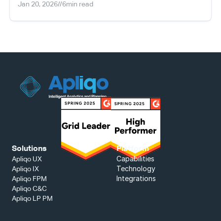
Jan 20, 2026
//
6
min read
Solutions
Platform
Capabilities
Apliqo UX
Technology
Apliqo IX
Integrations
Apliqo FPM
Apliqo C&C
Apliqo LP PM