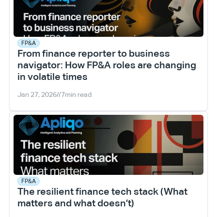
FP&A
From finance reporter to business 
navigator: How FP&A roles are changing 
in volatile times
Jan 27, 2026
//
7
min read
FP&A
The resilient finance tech stack (What 
matters and what doesn’t)