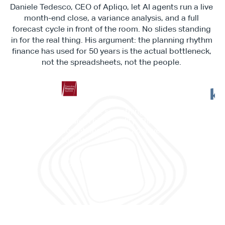
Daniele Tedesco, CEO of Apliqo, let AI agents run a live 
month-end close, a variance analysis, and a full 
forecast cycle in front of the room. No slides standing 
in for the real thing. His argument: the planning rhythm 
finance has used for 50 years is the actual bottleneck, 
not the spreadsheets, not the people. 
"This is not something in the 
"It c
future. This is reality. This is 
work
something we can achieve 
memb
today."
and 
Daniele Tedesco
CEO at Apliqo