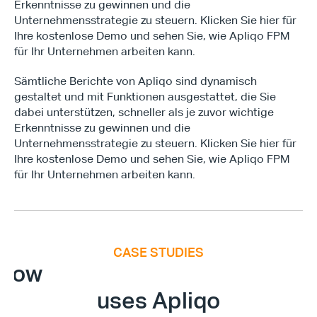
Erkenntnisse zu gewinnen und die 
Unternehmensstrategie zu steuern. Klicken Sie hier für 
Ihre kostenlose Demo und sehen Sie, wie Apliqo FPM 
für Ihr Unternehmen arbeiten kann.
Sämtliche Berichte von Apliqo sind dynamisch 
gestaltet und mit Funktionen ausgestattet, die Sie 
dabei unterstützen, schneller als je zuvor wichtige 
Erkenntnisse zu gewinnen und die 
Unternehmensstrategie zu steuern. Klicken Sie hier für 
Ihre kostenlose Demo und sehen Sie, wie Apliqo FPM 
für Ihr Unternehmen arbeiten kann.
CASE STUDIES
E
x
e
c
u
t
i
v
e
F
i
n
a
n
c
e
S
u
m
m
i
How
uses Apliqo