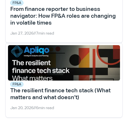
FP&A
From finance reporter to business 
navigator: How FP&A roles are changing 
in volatile times
Jan 27, 2026
//
7
min read
FP&A
The resilient finance tech stack (What 
matters and what doesn’t)
Jan 20, 2026
//
6
min read