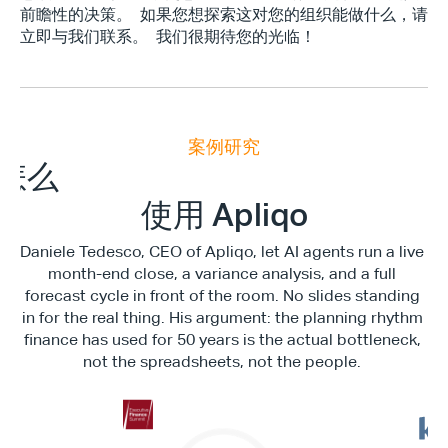
前瞻性的决策。  如果您想探索这对您的组织能做什么，请
立即与我们联系。  我们很期待您的光临！
案例研究
E
x
e
c
u
t
i
v
e
F
i
n
a
n
c
e
S
u
m
m
i
怎么
使用 Apliqo
Daniele Tedesco, CEO of Apliqo, let AI agents run a live 
month-end close, a variance analysis, and a full 
forecast cycle in front of the room. No slides standing 
in for the real thing. His argument: the planning rhythm 
finance has used for 50 years is the actual bottleneck, 
not the spreadsheets, not the people. 