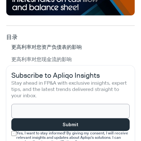
目录
更高利率对您资产负债表的影响
更高利率对您现金流的影响
Subscribe to Apliqo Insights
Stay ahead in FP&A with exclusive insights, expert 
tips, and the latest trends delivered straight to 
your inbox.
Submit
Yes, I want to stay informed! By giving my consent, I will receive 
relevant insights and updates about Apliqo’s solutions. I can 