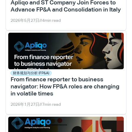
Apliqo and ST Company Join Forces to 
Advance FP&A and Consolidation in Italy
2026年5月27日
//
4
min read
财务规划与分析 (FP&A)
From finance reporter to business 
navigator: How FP&A roles are changing 
in volatile times
2026年1月27日
//
7
min read