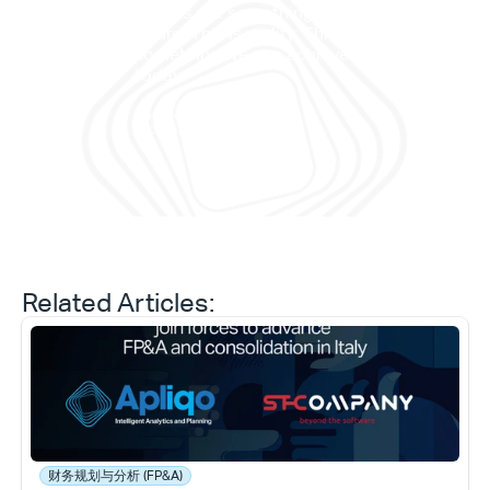
"This is not something in the 
future. This is reality. This is 
”它
something we can achieve 
——
today."
划与
Daniele Tedesco
CEO at Apliqo
Type*
Related Articles:
财务规划与分析 (FP&A)