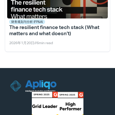
财务规划与分析 (FP&A)
The resilient finance tech stack (What 
matters and what doesn’t)
2026年1月20日
//
6
min read