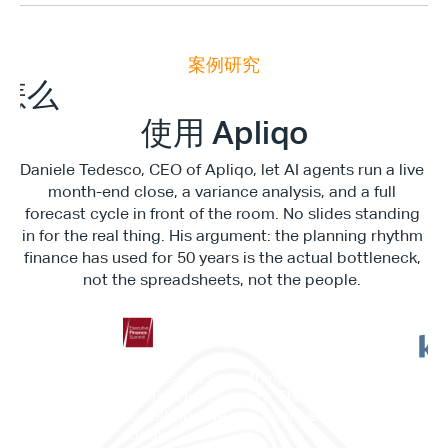
案例研究
E
x
e
c
u
t
i
v
e
F
i
n
a
n
c
e
S
u
m
m
i
怎么
使用 Apliqo
Daniele Tedesco, CEO of Apliqo, let AI agents run a live 
month-end close, a variance analysis, and a full 
forecast cycle in front of the room. No slides standing 
in for the real thing. His argument: the planning rhythm 
finance has used for 50 years is the actual bottleneck, 
not the spreadsheets, not the people. 
"This is not something in the 
future. This is reality. This is 
”它
something we can achieve 
——
today."
划与