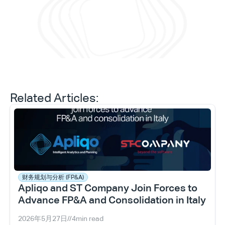
Daniele Tedesco
CEO at Apliqo
Related Articles:
财务规划与分析 (FP&A)
Apliqo and ST Company Join Forces to 
Advance FP&A and Consolidation in Italy
2026年5月27日
//
4
min read