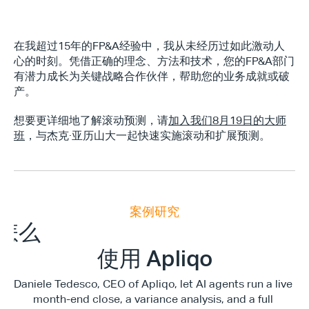
在我超过15年的FP&A经验中，我从未经历过如此激动人
心的时刻。凭借正确的理念、方法和技术，您的FP&A部门
有潜力成长为关键战略合作伙伴，帮助您的业务成就或破
产。
想要更详细地了解滚动预测，请
加入我们8月19日的大师
班
，与杰克·亚历山大一起快速实施滚动和扩展预测。
案例研究
E
x
e
c
u
t
i
v
e
F
i
n
a
n
c
e
S
u
m
m
i
怎么
使用 Apliqo
Daniele Tedesco, CEO of Apliqo, let AI agents run a live 
month-end close, a variance analysis, and a full 