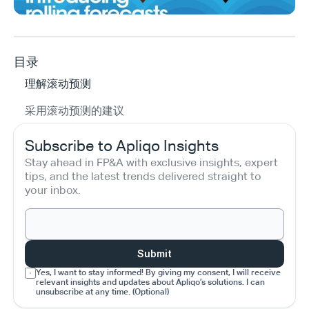
目录
理解滚动预测
采用滚动预测的建议
Subscribe to Apliqo Insights
Stay ahead in FP&A with exclusive insights, expert 
tips, and the latest trends delivered straight to 
your inbox.
Submit
Yes, I want to stay informed! By giving my consent, I will receive 
relevant insights and updates about Apliqo’s solutions. I can 
unsubscribe at any time. (Optional)