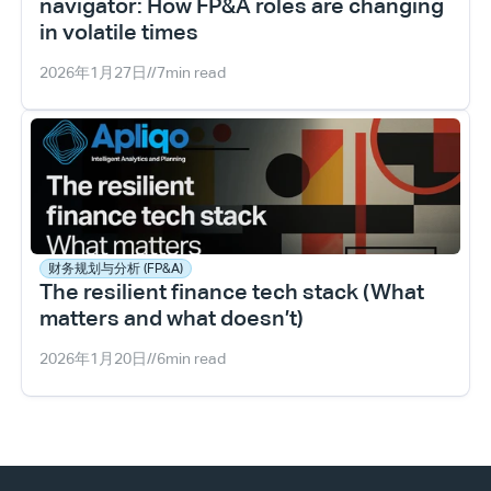
navigator: How FP&A roles are changing 
in volatile times
2026年1月27日
//
7
min read
财务规划与分析 (FP&A)
The resilient finance tech stack (What 
matters and what doesn’t)
2026年1月20日
//
6
min read