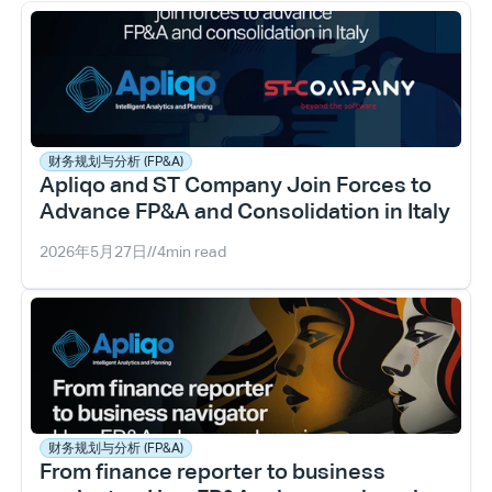
财务规划与分析 (FP&A)
Apliqo and ST Company Join Forces to 
Advance FP&A and Consolidation in Italy
2026年5月27日
//
4
min read
财务规划与分析 (FP&A)
From finance reporter to business 