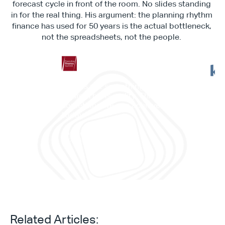
forecast cycle in front of the room. No slides standing 
in for the real thing. His argument: the planning rhythm 
finance has used for 50 years is the actual bottleneck, 
not the spreadsheets, not the people. 
"This is not something in the 
future. This is reality. This is 
”它
something we can achieve 
——
today."
划与
Daniele Tedesco
CEO at Apliqo
Related Articles: