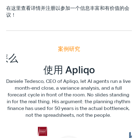
在这里查看详情并注册以参加一个信息丰富和有价值的会
议！
Type*
案例研究
E
x
e
c
u
t
i
v
e
F
i
n
a
n
c
e
S
u
m
m
i
怎么
使用 Apliqo
Daniele Tedesco, CEO of Apliqo, let AI agents run a live 
month-end close, a variance analysis, and a full 
forecast cycle in front of the room. No slides standing 
in for the real thing. His argument: the planning rhythm 
finance has used for 50 years is the actual bottleneck, 
not the spreadsheets, not the people. 