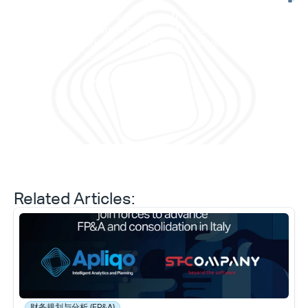
"This is not something in the 
future. This is reality. This is 
”它
something we can achieve 
——
today."
划与
Daniele Tedesco
CEO at Apliqo
Related Articles:
财务规划与分析 (FP&A)