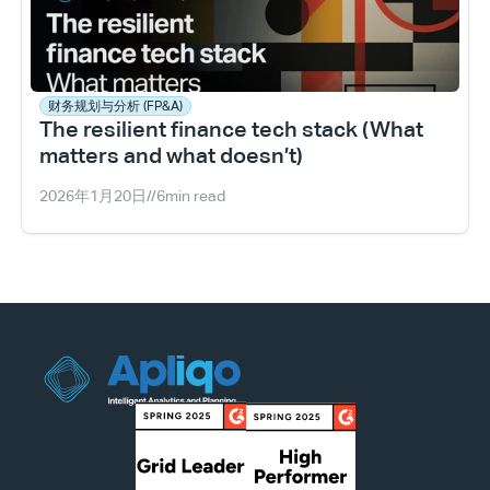
财务规划与分析 (FP&A)
The resilient finance tech stack (What 
matters and what doesn’t)
2026年1月20日
//
6
min read