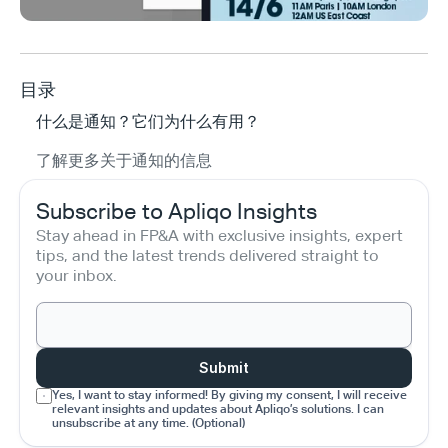
目录
什么是通知？它们为什么有用？
了解更多关于通知的信息
Subscribe to Apliqo Insights
Stay ahead in FP&A with exclusive insights, expert 
tips, and the latest trends delivered straight to 
your inbox.
Submit
Yes, I want to stay informed! By giving my consent, I will receive 
relevant insights and updates about Apliqo’s solutions. I can 
unsubscribe at any time. (Optional)