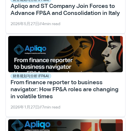
Apliqo and ST Company Join Forces to 
Advance FP&A and Consolidation in Italy
2026年5月27日
//
4
min read
财务规划与分析 (FP&A)
From finance reporter to business 
navigator: How FP&A roles are changing 
in volatile times
2026年1月27日
//
7
min read