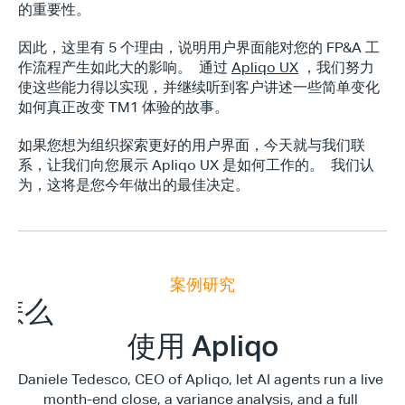
的重要性。
因此，这里有 5 个理由，说明用户界面能对您的 FP&A 工
作流程产生如此大的影响。  通过 
Apliqo UX
 ，我们努力
使这些能力得以实现，并继续听到客户讲述一些简单变化
如何真正改变 TM1 体验的故事。
如果您想为组织探索更好的用户界面，今天就与我们联
系，让我们向您展示 Apliqo UX 是如何工作的。  我们认
为，这将是您今年做出的最佳决定。
Type*
案例研究
E
x
e
c
u
t
i
v
e
F
i
n
a
n
c
e
S
u
m
m
i
怎么
使用 Apliqo
Daniele Tedesco, CEO of Apliqo, let AI agents run a live 
month-end close, a variance analysis, and a full 