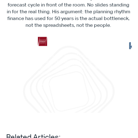
forecast cycle in front of the room. No slides standing 
in for the real thing. His argument: the planning rhythm 
finance has used for 50 years is the actual bottleneck, 
not the spreadsheets, not the people. 
"This is not something in the 
future. This is reality. This is 
”它
something we can achieve 
——
today."
划与
Daniele Tedesco
CEO at Apliqo
Related Articles: