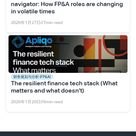
navigator: How FP&A roles are changing 
in volatile times
2026年1月27日
//
7
min read
财务规划与分析 (FP&A)
The resilient finance tech stack (What 
matters and what doesn’t)
2026年1月20日
//
6
min read