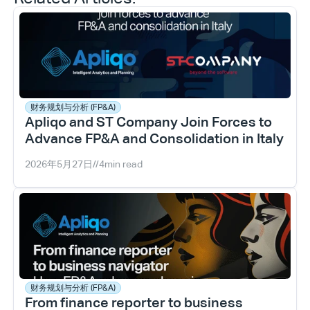
财务规划与分析 (FP&A)
Apliqo and ST Company Join Forces to 
Advance FP&A and Consolidation in Italy
2026年5月27日
//
4
min read
财务规划与分析 (FP&A)
From finance reporter to business 